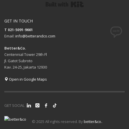
Built with Kit
GET IN TOUCH
T 021-5091-9661
Email:
info@betterandco.com
Better&Co.
Centennial Tower 29th Fl
Jl. Gatot Subroto
Kav. 24-25, Jakarta 12930
Open in Google Maps
GET SOCIAL
© 2025 All rights reserved. By
better&co.
.