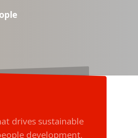
ople
t drives sustainable
 people development,