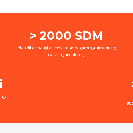
> 2000 SDM
telah dikembangkan melalui berbagai program training,
coaching, mentoring.
i
pingan
d
aut