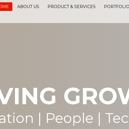
OME
ABOUT US
PRODUCT & SERVICES
PORTFOLI
IVING GRO
ation | People | Te