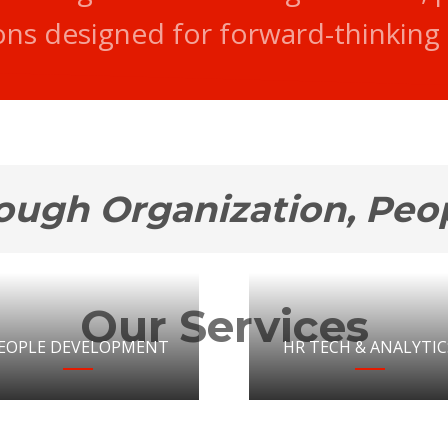
ons designed for forward-thinking
ough Organization, Peo
Our Services
EOPLE DEVELOPMENT
HR TECH & ANALYTIC