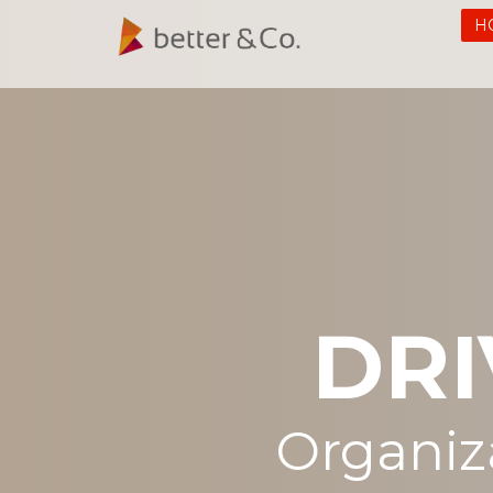
H
DR
Organiz