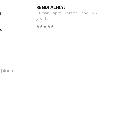
RENDI ALHIAL
a
Human Capital Division Head - MRT
Jakarta
t
Jakarta