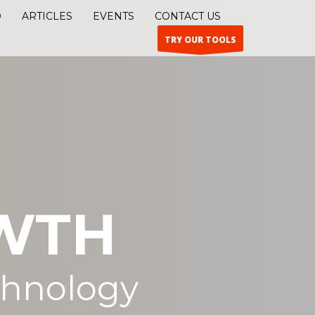
O
ARTICLES
EVENTS
CONTACT US
TRY OUR TOOLS
WTH
chnology