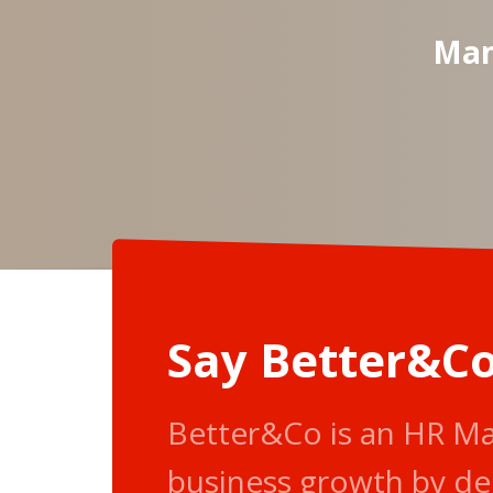
Man
Say Better&Co
Better&Co is an HR M
business growth by de