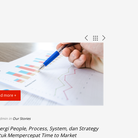
d more +
Read more +
dmin in
Our Stories
By admin in
Our S
ergi People, Process, System, dan Strategy
Harmonisas
tuk Mempercepat Time to Market
Konsisten, 