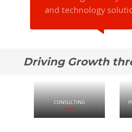
and technology soluti
Driving Growth thr
CONSULTING
P