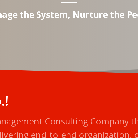
age the System, Nurture the Pe
.!
anagement Consulting Company tha
livering end-to-end organization,